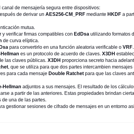
l canal de mensajería segura entre dispositivos:
espués de derivar un
AES256-CM_PRF
mediante
HKDF
a part
nticación mutua.
ar y verificar firmas compatibles con
EdDsa
utilizando formatos d
n
de curva elíptica.
Dsa
para convertirlo en una función aleatoria verificable o
VRF
e-Hellman
es un protocolo de acuerdo de claves.
X3DH
establec
e las claves públicas.
X3DH
proporciona secreto hacia adelant
chet
, que se utiliza para que dos partes intercambien mensajes
aves para cada mensaje
Double Ratchet
para que las claves ant
ie-Hellman
adjuntos a sus mensajes. El resultado de los cálcul
rse a partir de las anteriores. Estas propiedades brindan ciert
 de una de las partes.
ara gestionar sesiones de cifrado de mensajes en un entorno asi