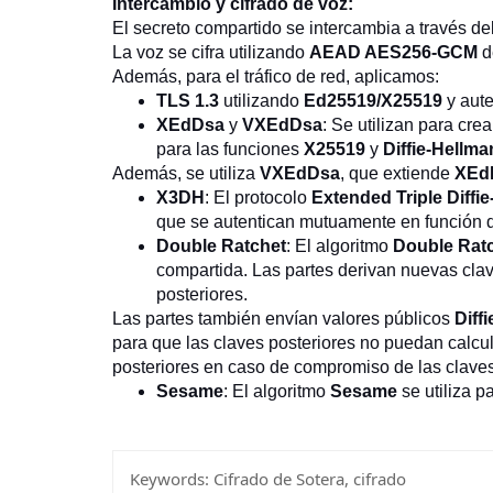
Intercambio y cifrado de voz:
El secreto compartido se intercambia a través de
La voz se cifra utilizando
AEAD AES256-GCM
d
Además, para el tráfico de red, aplicamos:
TLS 1.3
utilizando
Ed25519/X25519
y aute
XEdDsa
y
VXEdDsa
: Se utilizan para cre
para las funciones
X25519
y
Diffie-Hellma
Además, se utiliza
VXEdDsa
, que extiende
XEd
X3DH
: El protocolo
Extended Triple Diffi
que se autentican mutuamente en función d
Double Ratchet
: El algoritmo
Double Rat
compartida. Las partes derivan nuevas cl
posteriores.
Las partes también envían valores públicos
Diff
para que las claves posteriores no puedan calcula
posteriores en caso de compromiso de las claves
Sesame
: El algoritmo
Sesame
se utiliza p
Keywords:
Cifrado de Sotera, cifrado