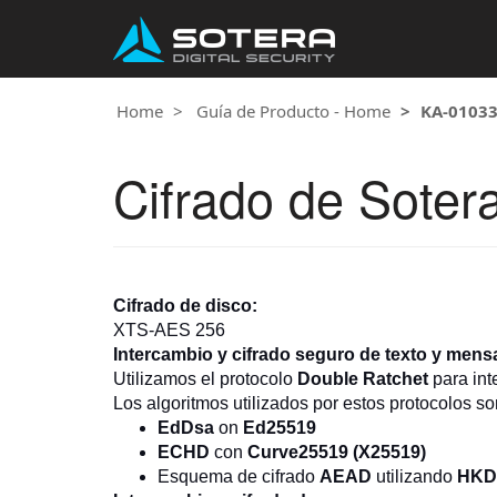
Home
Guía de Producto - Home
KA-0103
Cifrado de Soter
Cifrado de disco:
XTS-AES 256
Intercambio y cifrado seguro de texto y mens
Utilizamos el protocolo
Double Ratchet
para int
Los algoritmos utilizados por estos protocolos s
EdDsa
on
Ed25519
ECHD
con
Curve25519 (X25519)
Esquema de cifrado
AEAD
utilizando
HKD