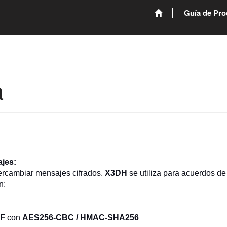
Guía de Pro
3
a
ajes:
ercambiar mensajes cifrados.
X3DH
se utiliza para acuerdos de
on:
F
con
AES256-CBC / HMAC-SHA256